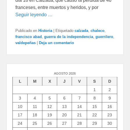
día 18 en Calzada, que causó la pérdida de 46
franceses, entre muertos y heridos, y por
Seguir leyendo …
Publicado en
Historia
|
Etiquetado
calzada
,
chaleco
,
francisco abad
,
guerra de la independencia
,
guerrilero
,
valdepeñas
|
Deja un comentario
AGOSTO 2026
L
M
X
J
V
S
D
1
2
3
4
5
6
7
8
9
10
11
12
13
14
15
16
17
18
19
20
21
22
23
24
25
26
27
28
29
30