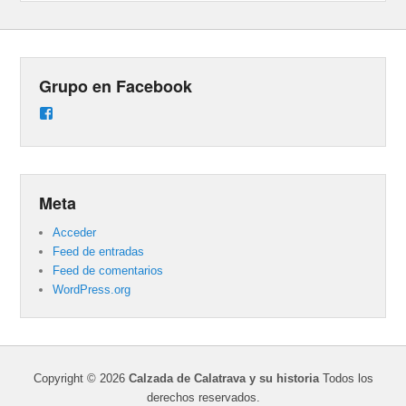
Grupo en Facebook
Ver
perfil
de
groups/487824458431877/learning_content
en
Facebook
Meta
Acceder
Feed de entradas
Feed de comentarios
WordPress.org
Copyright © 2026
Calzada de Calatrava y su historia
Todos los
derechos reservados.