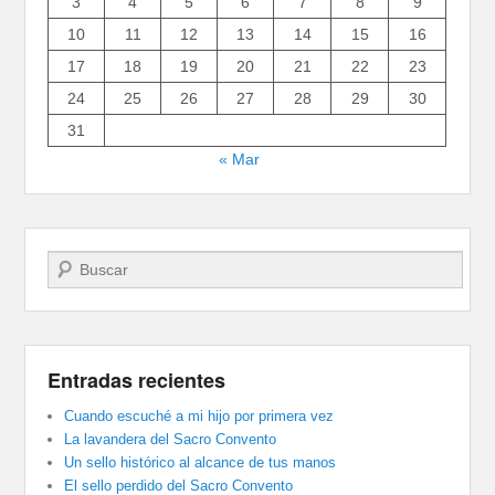
3
4
5
6
7
8
9
10
11
12
13
14
15
16
17
18
19
20
21
22
23
24
25
26
27
28
29
30
31
« Mar
Buscar
Entradas recientes
Cuando escuché a mi hijo por primera vez
La lavandera del Sacro Convento
Un sello histórico al alcance de tus manos
El sello perdido del Sacro Convento