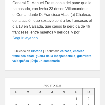
General D. Manuel Freire copia del parte que le
ha pasado, con fecha 23 desde Villamanrique,
el Comandante D. Francisco Abad (a) Chaleco,
de la acción que sostuvo contra los franceses el
día 18 en Calzada, que causó la pérdida de 46
franceses, entre muertos y heridos, y por
Seguir leyendo …
Publicado en
Historia
|
Etiquetado
calzada
,
chaleco
,
francisco abad
,
guerra de la independencia
,
guerrilero
,
valdepeñas
|
Deja un comentario
AGOSTO 2026
L
M
X
J
V
S
D
1
2