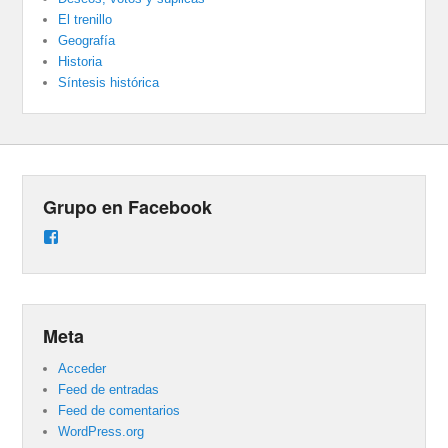
El trenillo
Geografía
Historia
Síntesis histórica
Grupo en Facebook
Ver
perfil
de
groups/487824458431877/learning_content
en
Facebook
Meta
Acceder
Feed de entradas
Feed de comentarios
WordPress.org