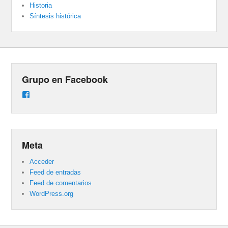
Historia
Síntesis histórica
Grupo en Facebook
Ver
perfil
de
groups/487824458431877/learning_content
en
Facebook
Meta
Acceder
Feed de entradas
Feed de comentarios
WordPress.org