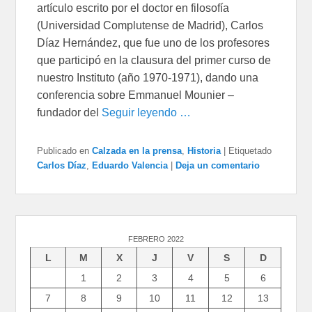
artículo escrito por el doctor en filosofía
(Universidad Complutense de Madrid), Carlos
Díaz Hernández, que fue uno de los profesores
que participó en la clausura del primer curso de
nuestro Instituto (año 1970-1971), dando una
conferencia sobre Emmanuel Mounier –
fundador del
Seguir leyendo …
Publicado en
Calzada en la prensa
,
Historia
|
Etiquetado
Carlos Díaz
,
Eduardo Valencia
|
Deja un comentario
FEBRERO 2022
L
M
X
J
V
S
D
1
2
3
4
5
6
7
8
9
10
11
12
13