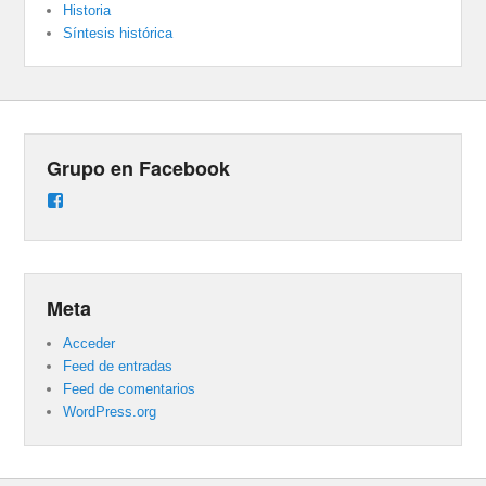
Historia
Síntesis histórica
Grupo en Facebook
Ver
perfil
de
groups/487824458431877/learning_content
en
Facebook
Meta
Acceder
Feed de entradas
Feed de comentarios
WordPress.org