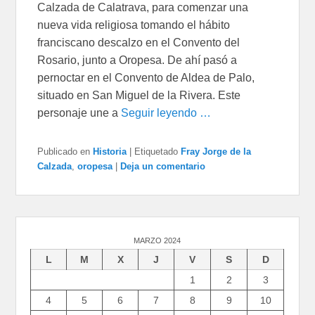
Calzada de Calatrava, para comenzar una
nueva vida religiosa tomando el hábito
franciscano descalzo en el Convento del
Rosario, junto a Oropesa. De ahí pasó a
pernoctar en el Convento de Aldea de Palo,
situado en San Miguel de la Rivera. Este
personaje une a
Seguir leyendo …
Publicado en
Historia
|
Etiquetado
Fray Jorge de la
Calzada
,
oropesa
|
Deja un comentario
MARZO 2024
L
M
X
J
V
S
D
1
2
3
4
5
6
7
8
9
10