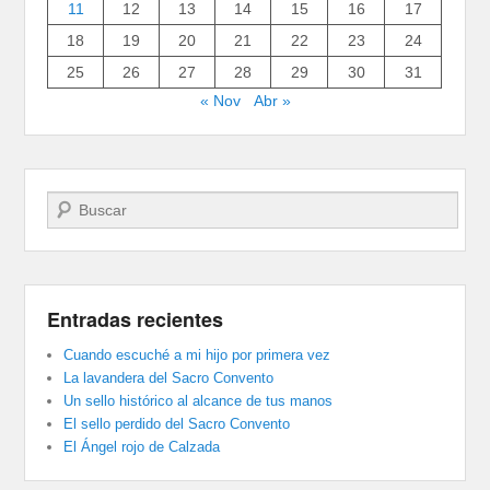
11
12
13
14
15
16
17
18
19
20
21
22
23
24
25
26
27
28
29
30
31
« Nov
Abr »
Buscar
Entradas recientes
Cuando escuché a mi hijo por primera vez
La lavandera del Sacro Convento
Un sello histórico al alcance de tus manos
El sello perdido del Sacro Convento
El Ángel rojo de Calzada