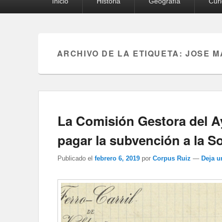
Inicio
Historia
Geografía
Cur
principal
ARCHIVO DE LA ETIQUETA:
JOSE M
La Comisión Gestora del A
pagar la subvención a la So
Publicado el
febrero 6, 2019
por
Corpus Ruiz
—
Deja u