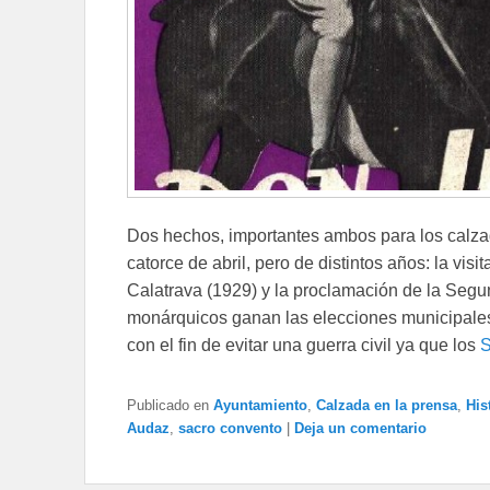
Dos hechos, importantes ambos para los calza
catorce de abril, pero de distintos años: la vi
Calatrava (1929) y la proclamación de la Segu
monárquicos ganan las elecciones municipales
con el fin de evitar una guerra civil ya que los
S
Publicado en
Ayuntamiento
,
Calzada en la prensa
,
His
Audaz
,
sacro convento
|
Deja un comentario