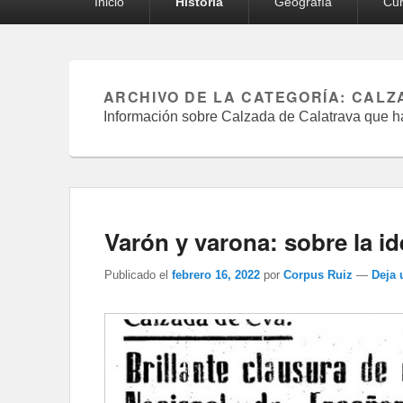
Inicio
Historia
Geografía
Cur
principal
ARCHIVO DE LA CATEGORÍA:
CALZ
Información sobre Calzada de Calatrava que ha
Varón y varona: sobre la i
Publicado el
febrero 16, 2022
por
Corpus Ruiz
—
Deja 