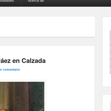
iosidades
Acerca de
váez en Calzada
un comentario