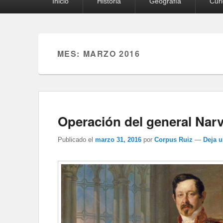
Inicio
Historia
Geografía
Cur
principal
MES:
MARZO 2016
Operación del general Nar
Publicado el
marzo 31, 2016
por
Corpus Ruiz
—
Deja 