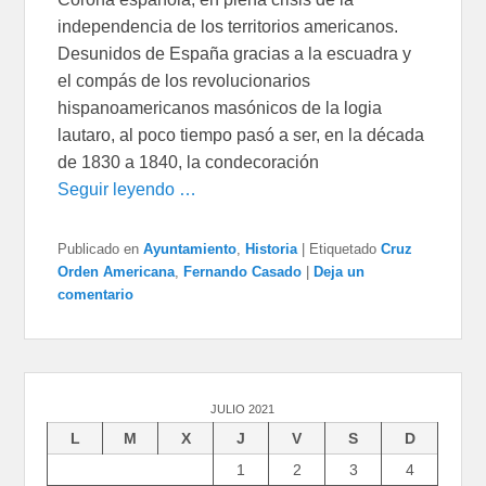
independencia de los territorios americanos.
Desunidos de España gracias a la escuadra y
el compás de los revolucionarios
hispanoamericanos masónicos de la logia
lautaro, al poco tiempo pasó a ser, en la década
de 1830 a 1840, la condecoración
Seguir leyendo …
Publicado en
Ayuntamiento
,
Historia
|
Etiquetado
Cruz
Orden Americana
,
Fernando Casado
|
Deja un
comentario
JULIO 2021
L
M
X
J
V
S
D
1
2
3
4