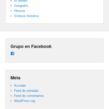
El trenillo
Geografía
Historia
Síntesis histórica
Grupo en Facebook
Ver
perfil
de
groups/487824458431877/learning_content
en
Facebook
Meta
Acceder
Feed de entradas
Feed de comentarios
WordPress.org