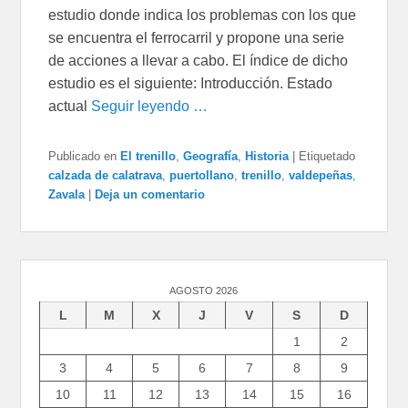
estudio donde indica los problemas con los que
se encuentra el ferrocarril y propone una serie
de acciones a llevar a cabo. El índice de dicho
estudio es el siguiente: Introducción. Estado
actual
Seguir leyendo …
Publicado en
El trenillo
,
Geografía
,
Historia
|
Etiquetado
calzada de calatrava
,
puertollano
,
trenillo
,
valdepeñas
,
Zavala
|
Deja un comentario
AGOSTO 2026
L
M
X
J
V
S
D
1
2
3
4
5
6
7
8
9
10
11
12
13
14
15
16