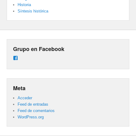
Historia
Síntesis histórica
Grupo en Facebook
Ver
perfil
de
groups/487824458431877/learning_content
en
Facebook
Meta
Acceder
Feed de entradas
Feed de comentarios
WordPress.org