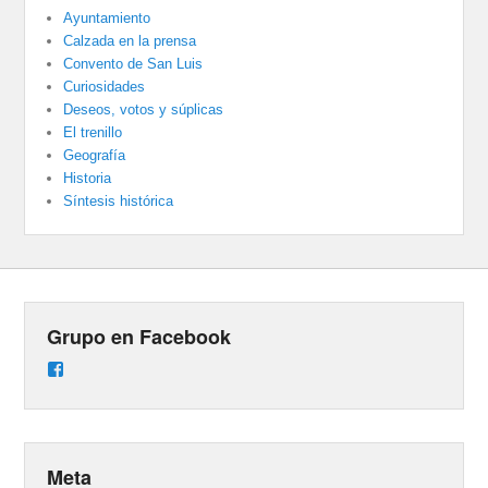
Ayuntamiento
Calzada en la prensa
Convento de San Luis
Curiosidades
Deseos, votos y súplicas
El trenillo
Geografía
Historia
Síntesis histórica
Grupo en Facebook
Ver
perfil
de
groups/487824458431877/learning_content
en
Facebook
Meta