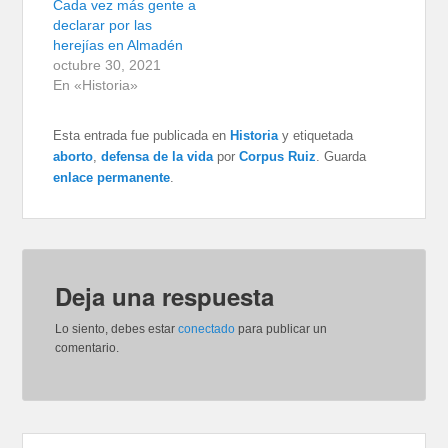
Cada vez más gente a
declarar por las
herejías en Almadén
octubre 30, 2021
En «Historia»
Esta entrada fue publicada en
Historia
y etiquetada
aborto
,
defensa de la vida
por
Corpus Ruiz
. Guarda
enlace permanente
.
Deja una respuesta
Lo siento, debes estar
conectado
para publicar un
comentario.