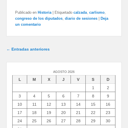
Publicado en
Historia
|
Etiquetado
calzada
,
carlismo
,
congreso de los diputados
,
diario de sesiones
|
Deja
un comentario
Navegación de entradas
←
Entradas anteriores
AGOSTO 2026
L
M
X
J
V
S
D
1
2
3
4
5
6
7
8
9
10
11
12
13
14
15
16
17
18
19
20
21
22
23
24
25
26
27
28
29
30