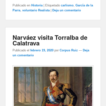
Publicado en
Historia
|
Etiquetado
carlismo
,
García de la
Parra
,
voluntario Realista
|
Deja un comentario
Narváez visita Torralba de
Calatrava
Publicado el
febrero 19, 2020
por
Corpus Ruiz
—
Deja
un comentario