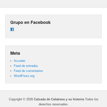
Grupo en Facebook
Ver
perfil
de
groups/487824458431877/learning_content
en
Facebook
Meta
Acceder
Feed de entradas
Feed de comentarios
WordPress.org
Copyright © 2026
Calzada de Calatrava y su historia
Todos los
derechos reservados.