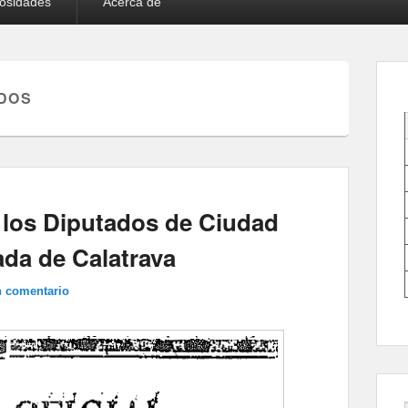
iosidades
Acerca de
DOS
 los Diputados de Ciudad
ada de Calatrava
n comentario