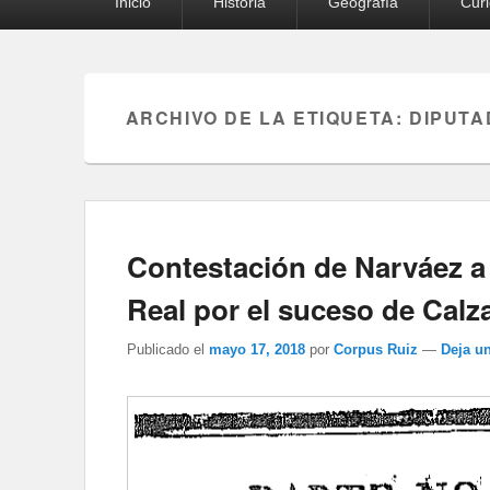
Inicio
Historia
Geografía
Cur
principal
ARCHIVO DE LA ETIQUETA:
DIPUTA
Contestación de Narváez a
Real por el suceso de Calz
Publicado el
mayo 17, 2018
por
Corpus Ruiz
—
Deja u