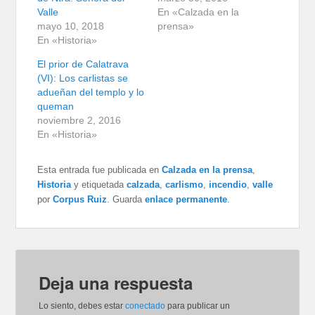
Valle
En «Calzada en la
mayo 10, 2018
prensa»
En «Historia»
El prior de Calatrava
(VI): Los carlistas se
adueñan del templo y lo
queman
noviembre 2, 2016
En «Historia»
Esta entrada fue publicada en
Calzada en la prensa
,
Historia
y etiquetada
calzada
,
carlismo
,
incendio
,
valle
por
Corpus Ruiz
. Guarda
enlace permanente
.
Deja una respuesta
Lo siento, debes estar
conectado
para publicar un