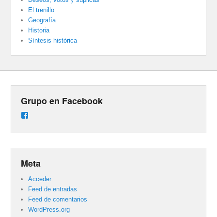
El trenillo
Geografía
Historia
Síntesis histórica
Grupo en Facebook
Ver
perfil
de
groups/487824458431877/learning_content
en
Facebook
Meta
Acceder
Feed de entradas
Feed de comentarios
WordPress.org