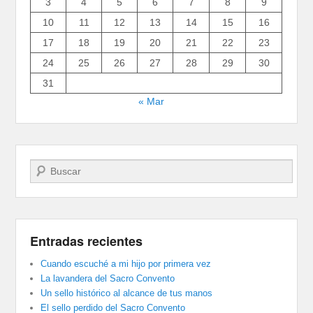
3
4
5
6
7
8
9
10
11
12
13
14
15
16
17
18
19
20
21
22
23
24
25
26
27
28
29
30
31
« Mar
Buscar
Entradas recientes
Cuando escuché a mi hijo por primera vez
La lavandera del Sacro Convento
Un sello histórico al alcance de tus manos
El sello perdido del Sacro Convento