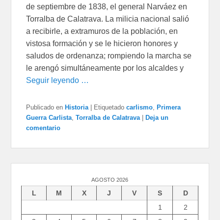
de septiembre de 1838, el general Narváez en
Torralba de Calatrava. La milicia nacional salió
a recibirle, a extramuros de la población, en
vistosa formación y se le hicieron honores y
saludos de ordenanza; rompiendo la marcha se
le arengó simultáneamente por los alcaldes y
Seguir leyendo …
Publicado en
Historia
|
Etiquetado
carlismo
,
Primera
Guerra Carlista
,
Torralba de Calatrava
|
Deja un
comentario
AGOSTO 2026
L
M
X
J
V
S
D
1
2