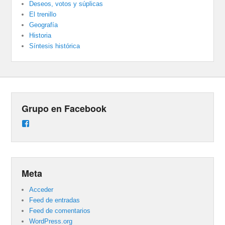
Deseos, votos y súplicas
El trenillo
Geografía
Historia
Síntesis histórica
Grupo en Facebook
Ver
perfil
de
groups/487824458431877/learning_content
en
Facebook
Meta
Acceder
Feed de entradas
Feed de comentarios
WordPress.org