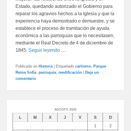
Estado, quedando autorizado el Gobierno para
reparar los agravios hechos a la Iglesia y que la
experiencia haya demostrado o demuestre, y se
establece el proceso de tramitación de ayuda
económica a las parroquias que lo necesitasen,
mediante el Real Decreto de 4 de diciembre de
1845.
Seguir leyendo …
Publicado en
Historia
|
Etiquetado
carlismo
,
Parque
Reina Sofía
,
parroquia
,
reedificación
|
Deja un
comentario
AGOSTO 2026
L
M
X
J
V
S
D
1
2