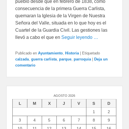
pueblo desde que en febrero de 1838, como
consecuencia de la primera Guerra Carlista,
quemaran la Iglesia de la Virgen de Nuestra
Señora del Valle, situada en lo que hoy es el
Cuartel de la Guardia Civil. Las gestiones las
llevó a cabo el que en
Seguir leyendo …
Publicado en
Ayuntamiento
,
Historia
|
Etiquetado
calzada
,
guerra carlista
,
parque
,
parroquia
|
Deja un
comentario
AGOSTO 2026
L
M
X
J
V
S
D
1
2
3
4
5
6
7
8
9
10
11
12
13
14
15
16