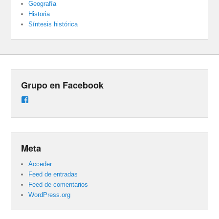
Geografía
Historia
Síntesis histórica
Grupo en Facebook
Ver
perfil
de
groups/487824458431877/learning_content
en
Facebook
Meta
Acceder
Feed de entradas
Feed de comentarios
WordPress.org