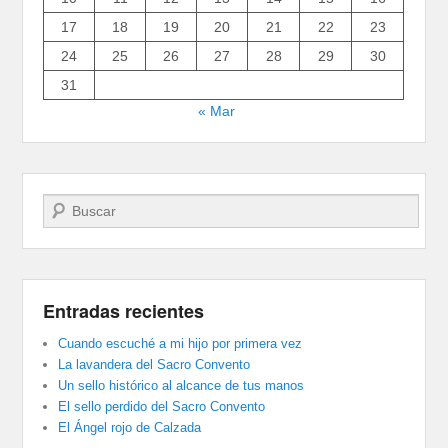
17
18
19
20
21
22
23
24
25
26
27
28
29
30
31
« Mar
Buscar
Entradas recientes
Cuando escuché a mi hijo por primera vez
La lavandera del Sacro Convento
Un sello histórico al alcance de tus manos
El sello perdido del Sacro Convento
El Ángel rojo de Calzada