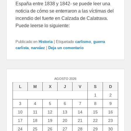
España entre 1838 y 1842- se puede leer una
noticia de cómo se enterraron a las víctimas del
incendio del fuerte en Calzada de Calatrava.
Puede leerse lo siguiente:
Publicado en
Historia
|
Etiquetado
carlismo
,
guerra
carlista
,
narváez
|
Deja un comentario
AGOSTO 2026
L
M
X
J
V
S
D
1
2
3
4
5
6
7
8
9
10
11
12
13
14
15
16
17
18
19
20
21
22
23
24
25
26
27
28
29
30