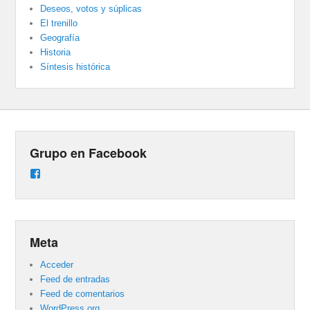
Deseos, votos y súplicas
El trenillo
Geografía
Historia
Síntesis histórica
Grupo en Facebook
Ver
perfil
de
groups/487824458431877/learning_content
en
Facebook
Meta
Acceder
Feed de entradas
Feed de comentarios
WordPress.org