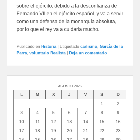
sobre el ejército, debido a la desconfianza de
Fernando VII en el ejército español, y va a servir
como una defensa de la monarquía absoluta,
por lo que el rey va a cuidarla mucho.
Publicado en
Historia
|
Etiquetado
carlismo
,
García de la
Parra
,
voluntario Realista
|
Deja un comentario
AGOSTO 2026
L
M
X
J
V
S
D
1
2
3
4
5
6
7
8
9
10
11
12
13
14
15
16
17
18
19
20
21
22
23
24
25
26
27
28
29
30