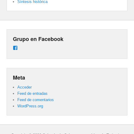
Síntesis histórica
Grupo en Facebook
Ver
perfil
de
groups/487824458431877/learning_content
en
Facebook
Meta
Acceder
Feed de entradas
Feed de comentarios
WordPress.org