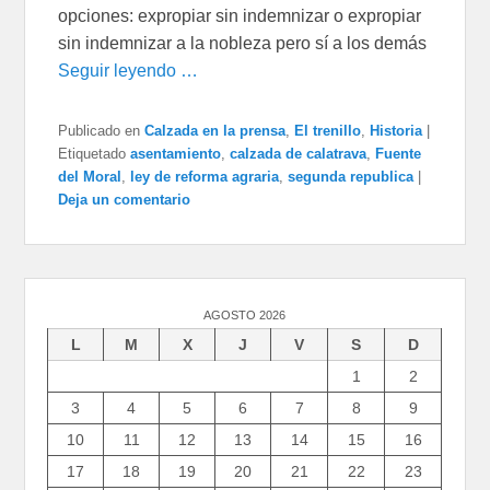
opciones: expropiar sin indemnizar o expropiar
sin indemnizar a la nobleza pero sí a los demás
Seguir leyendo …
Publicado en
Calzada en la prensa
,
El trenillo
,
Historia
|
Etiquetado
asentamiento
,
calzada de calatrava
,
Fuente
del Moral
,
ley de reforma agraria
,
segunda republica
|
Deja un comentario
AGOSTO 2026
L
M
X
J
V
S
D
1
2
3
4
5
6
7
8
9
10
11
12
13
14
15
16
17
18
19
20
21
22
23