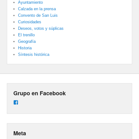
Ayuntamiento
Calzada en la prensa
Convento de San Luis
Curiosidades
Deseos, votos y súplicas
El trenillo
Geografía
Historia
Síntesis histórica
Grupo en Facebook
Ver
perfil
de
groups/487824458431877/learning_content
en
Facebook
Meta