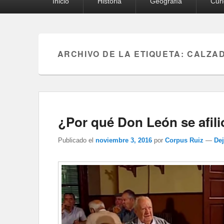
Inicio
Historia
Geografía
Cur
principal
ARCHIVO DE LA ETIQUETA:
CALZAD
¿Por qué Don León se afili
Publicado el
noviembre 3, 2016
por
Corpus Ruiz
—
De