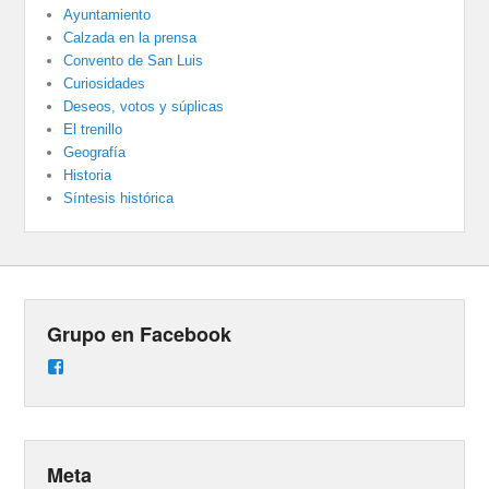
Ayuntamiento
Calzada en la prensa
Convento de San Luis
Curiosidades
Deseos, votos y súplicas
El trenillo
Geografía
Historia
Síntesis histórica
Grupo en Facebook
Ver
perfil
de
groups/487824458431877/learning_content
en
Facebook
Meta