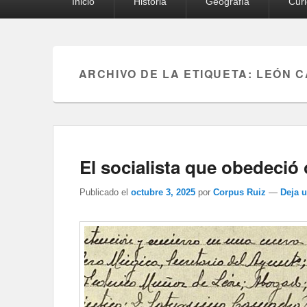
Inicio
Historia
Geografía
Cur
principal
ARCHIVO DE LA ETIQUETA:
LEÓN C
El socialista que obedeció
Publicado el
octubre 3, 2025
por
Corpus Ruiz
—
Deja 