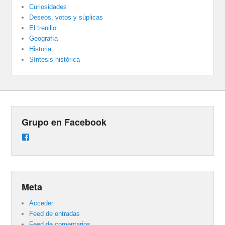
Curiosidades
Deseos, votos y súplicas
El trenillo
Geografía
Historia
Síntesis histórica
Grupo en Facebook
Ver
perfil
de
groups/487824458431877/learning_content
en
Facebook
Meta
Acceder
Feed de entradas
Feed de comentarios