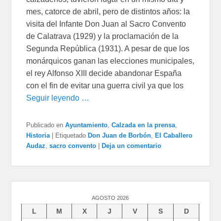
mes, catorce de abril, pero de distintos años: la
visita del Infante Don Juan al Sacro Convento
de Calatrava (1929) y la proclamación de la
Segunda República (1931). A pesar de que los
monárquicos ganan las elecciones municipales,
el rey Alfonso XIII decide abandonar España
con el fin de evitar una guerra civil ya que los
Seguir leyendo …
Publicado en
Ayuntamiento
,
Calzada en la prensa
,
Historia
|
Etiquetado
Don Juan de Borbón
,
El Caballero
Audaz
,
sacro convento
|
Deja un comentario
AGOSTO 2026
L
M
X
J
V
S
D