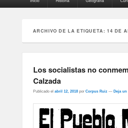
Inicio
Historia
Geografía
Cur
principal
ARCHIVO DE LA ETIQUETA:
14 DE 
Los socialistas no conmem
Calzada
Publicado el
abril 12, 2018
por
Corpus Ruiz
—
Deja un