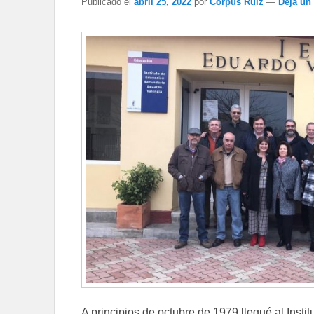
Publicado el
abril 25, 2022
por
Corpus Ruiz
—
Deja un
A principios de octubre de 1979 llegué al Ins