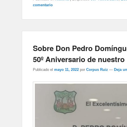
comentario
Sobre Don Pedro Domíngue
50º Aniversario de nuestro 
Publicado el
mayo 11, 2022
por
Corpus Ruiz
—
Deja u