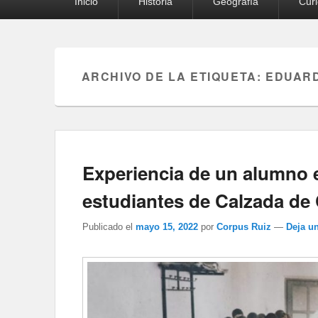
Inicio
Historia
Geografía
Cur
principal
ARCHIVO DE LA ETIQUETA:
EDUARD
Experiencia de un alumno e
estudiantes de Calzada de 
Publicado el
mayo 15, 2022
por
Corpus Ruiz
—
Deja u