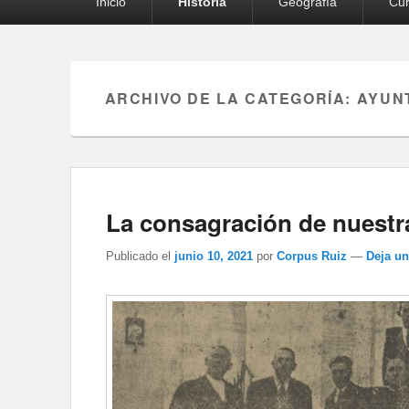
Inicio
Historia
Geografía
Cur
principal
ARCHIVO DE LA CATEGORÍA:
AYUN
La consagración de nuestr
Publicado el
junio 10, 2021
por
Corpus Ruiz
—
Deja u