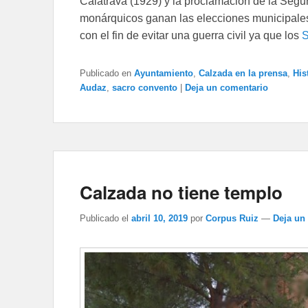
Calatrava (1929) y la proclamación de la Segu
monárquicos ganan las elecciones municipales
con el fin de evitar una guerra civil ya que los
S
Publicado en
Ayuntamiento
,
Calzada en la prensa
,
His
Audaz
,
sacro convento
|
Deja un comentario
Calzada no tiene templo
Publicado el
abril 10, 2019
por
Corpus Ruiz
—
Deja un