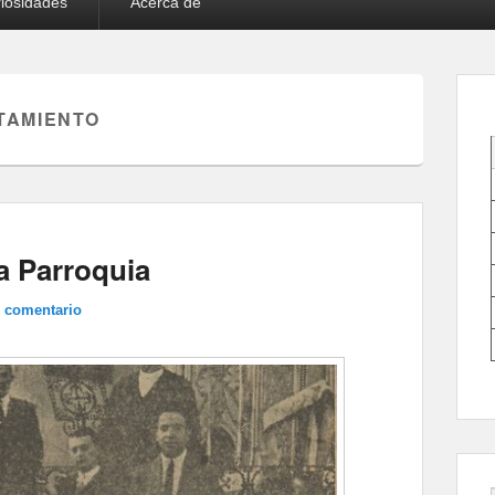
iosidades
Acerca de
TAMIENTO
a Parroquia
n comentario