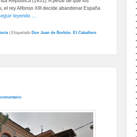
nda República (1931). A pesar de que los
, el rey Alfonso XIII decide abandonar España
eguir leyendo …
toria
|
Etiquetado
Don Juan de Borbón
,
El Caballero
 comentario