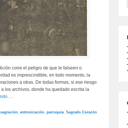
ción corre el peligro de que le falseen o
erdad es imprescindible, en todo momento, la
raciones a otras. De todas formas, si ese riesgo
 a los archivos, donde ha quedado escrita la
endo …
sagración
,
entronización
,
parroquia
,
Sagrado Corazón