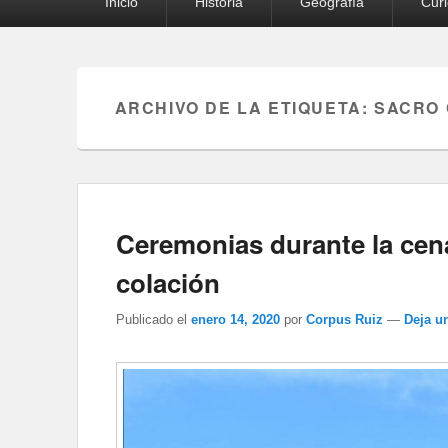
Inicio
Historia
Geografía
Cur
principal
ARCHIVO DE LA ETIQUETA:
SACRO
Ceremonias durante la cen
colación
Publicado el
enero 14, 2020
por
Corpus Ruiz
—
Deja u