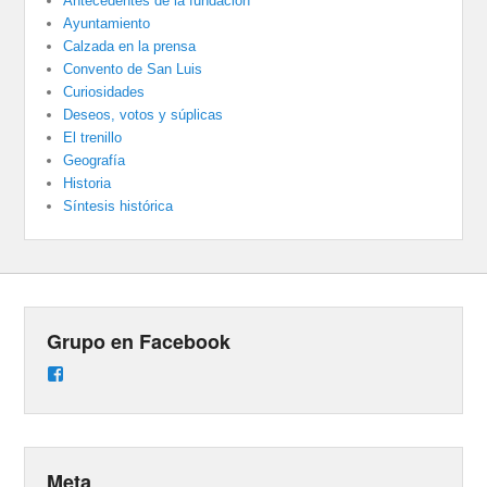
Antecedentes de la fundación
Ayuntamiento
Calzada en la prensa
Convento de San Luis
Curiosidades
Deseos, votos y súplicas
El trenillo
Geografía
Historia
Síntesis histórica
Grupo en Facebook
Ver
perfil
de
groups/487824458431877/learning_content
en
Facebook
Meta