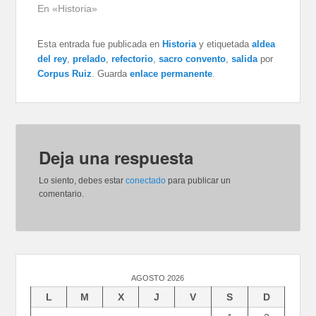
En «Historia»
Esta entrada fue publicada en
Historia
y etiquetada
aldea
del rey
,
prelado
,
refectorio
,
sacro convento
,
salida
por
Corpus Ruiz
. Guarda
enlace permanente
.
Deja una respuesta
Lo siento, debes estar
conectado
para publicar un
comentario.
AGOSTO 2026
L
M
X
J
V
S
D