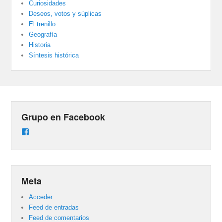
Curiosidades
Deseos, votos y súplicas
El trenillo
Geografía
Historia
Síntesis histórica
Grupo en Facebook
Ver
perfil
de
groups/487824458431877/learning_content
en
Facebook
Meta
Acceder
Feed de entradas
Feed de comentarios