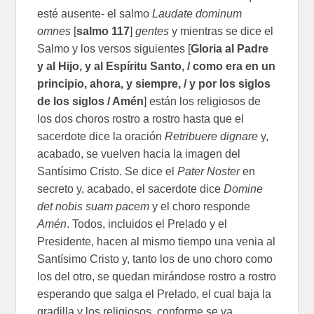
esté ausente- el salmo
Laudate dominum
omnes
[
salmo 117
]
gentes
y mientras se dice el
Salmo y los versos siguientes [
Gloria al Padre
y al Hijo, y al Espíritu Santo, / como era en un
principio, ahora, y siempre, / y por los siglos
de los siglos / Amén
] están los religiosos de
los dos choros rostro a rostro hasta que el
sacerdote dice la oración
Retribuere dignare
y,
acabado, se vuelven hacia la imagen del
Santísimo Cristo. Se dice el
Pater Noster
en
secreto y, acabado, el sacerdote dice
Domine
det nobis suam pacem
y el choro responde
Amén
. Todos, incluidos el Prelado y el
Presidente, hacen al mismo tiempo una venia al
Santísimo Cristo y, tanto los de uno choro como
los del otro, se quedan mirándose rostro a rostro
esperando que salga el Prelado, el cual baja la
gradilla y los religiosos, conforme se va