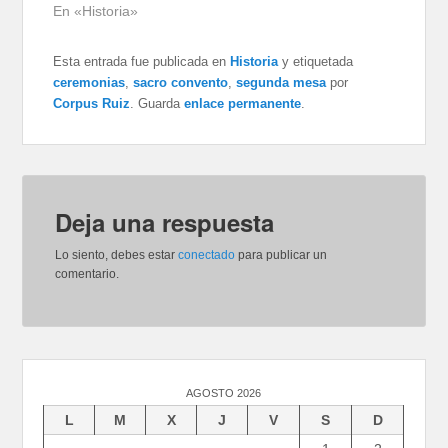
En «Historia»
Esta entrada fue publicada en
Historia
y etiquetada
ceremonias
,
sacro convento
,
segunda mesa
por
Corpus Ruiz
. Guarda
enlace permanente
.
Deja una respuesta
Lo siento, debes estar
conectado
para publicar un
comentario.
AGOSTO 2026
L
M
X
J
V
S
D