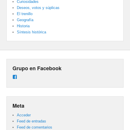
Curiosidades
Deseos, votos y súplicas
El trenillo
Geografía
Historia
Síntesis histórica
Grupo en Facebook
Ver
perfil
de
groups/487824458431877/learning_content
en
Facebook
Meta
Acceder
Feed de entradas
Feed de comentarios