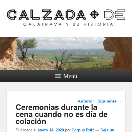
Calzada de Calatrava y
su historia
Menú
Navegación de
←
Anterior
Siguiente
→
Ceremonias durante la
entradas
cena cuando no es día de
colación
Publicado el
enero 14, 2020
por
Corpus Ruiz
—
Deja un