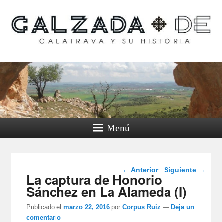
Calzada de Calatrava y
su historia
Menú
Navegación de
←
Anterior
Siguiente
→
La captura de Honorio
entradas
Sánchez en La Alameda (I)
Publicado el
marzo 22, 2016
por
Corpus Ruiz
—
Deja un
comentario