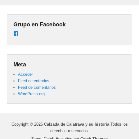
Grupo en Facebook
Ver
perfil
de
groups/487824458431877/learning_content
en
Facebook
Meta
Acceder
Feed de entradas
Feed de comentarios
WordPress.org
Copyright © 2026
Calzada de Calatrava y su historia
Todos los
derechos reservados.
Tema: Catch Evolution por
Catch Themes