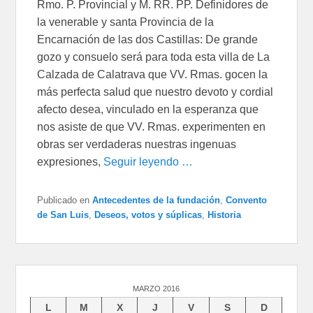
Rmo. P. Provincial y M. RR. PP. Definidores de
la venerable y santa Provincia de la
Encarnación de las dos Castillas: De grande
gozo y consuelo será para toda esta villa de La
Calzada de Calatrava que VV. Rmas. gocen la
más perfecta salud que nuestro devoto y cordial
afecto desea, vinculado en la esperanza que
nos asiste de que VV. Rmas. experimenten en
obras ser verdaderas nuestras ingenuas
expresiones,
Seguir leyendo …
Publicado en
Antecedentes de la fundación
,
Convento
de San Luis
,
Deseos, votos y súplicas
,
Historia
MARZO 2016
L
M
X
J
V
S
D