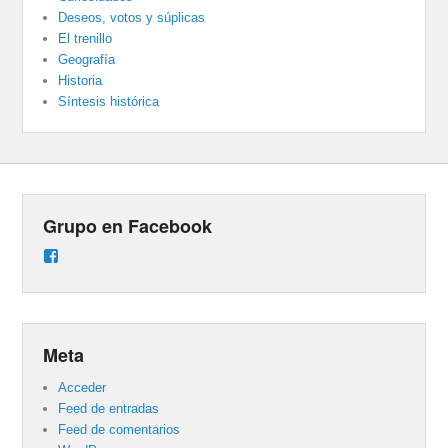
Deseos, votos y súplicas
El trenillo
Geografía
Historia
Síntesis histórica
Grupo en Facebook
Ver
perfil
de
groups/487824458431877/learning_content
en
Facebook
Meta
Acceder
Feed de entradas
Feed de comentarios