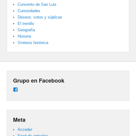
Convento de San Luis
Curiosidades
Deseos, votos y súplicas
El trenillo
Geografía
Historia
Síntesis histórica
Grupo en Facebook
Ver
perfil
de
groups/487824458431877/learning_content
en
Facebook
Meta
Acceder
Feed de entradas