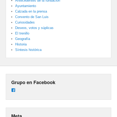
Antecedentes de la fundación
Ayuntamiento
Calzada en la prensa
Convento de San Luis
Curiosidades
Deseos, votos y súplicas
El trenillo
Geografía
Historia
Síntesis histórica
Grupo en Facebook
Ver
perfil
de
groups/487824458431877/learning_content
en
Facebook
Meta