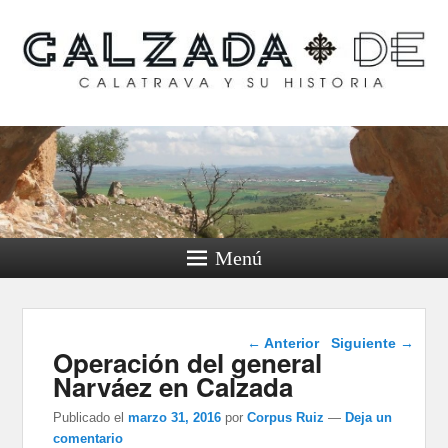
Calzada de Calatrava y
su historia
Menú
Navegación de
←
Anterior
Siguiente
→
Operación del general
entradas
Narváez en Calzada
Publicado el
marzo 31, 2016
por
Corpus Ruiz
—
Deja un
comentario