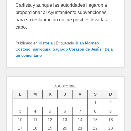
Carlista y aunque las autoridades llegaron a
proporcionar al Ayuntamiento subvenciones
para su restauración no fue posible llevarla a
cabo.
Publicado en
Historia
|
Etiquetado
Juan Morneo
Costoso
,
parroquia
,
Sagrado Corazón de Jesús
|
Deja
un comentario
AGOSTO 2026
L
M
X
J
V
S
D
1
2
3
4
5
6
7
8
9
10
11
12
13
14
15
16
17
18
19
20
21
22
23