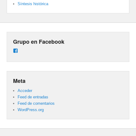
Síntesis histórica
Grupo en Facebook
Ver
perfil
de
groups/487824458431877/learning_content
en
Facebook
Meta
Acceder
Feed de entradas
Feed de comentarios
WordPress.org