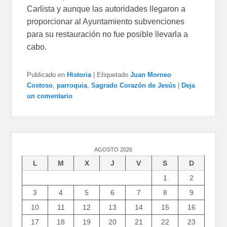
Carlista y aunque las autoridades llegaron a
proporcionar al Ayuntamiento subvenciones
para su restauración no fue posible llevarla a
cabo.
Publicado en
Historia
|
Etiquetado
Juan Morneo
Costoso
,
parroquia
,
Sagrado Corazón de Jesús
|
Deja
un comentario
AGOSTO 2026
L
M
X
J
V
S
D
1
2
3
4
5
6
7
8
9
10
11
12
13
14
15
16
17
18
19
20
21
22
23