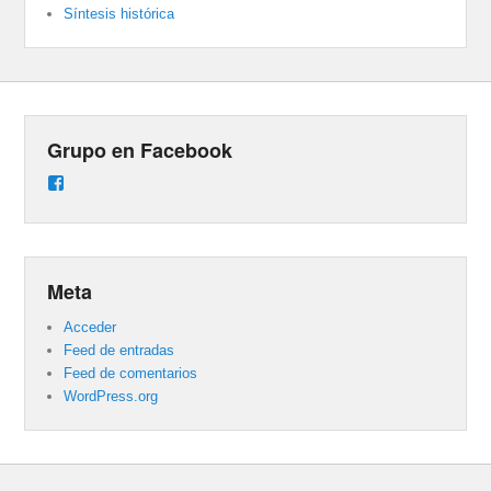
Síntesis histórica
Grupo en Facebook
Ver
perfil
de
groups/487824458431877/learning_content
en
Facebook
Meta
Acceder
Feed de entradas
Feed de comentarios
WordPress.org