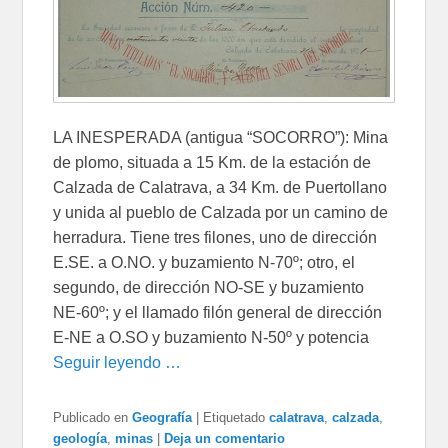
LA INESPERADA (antigua “SOCORRO”): Mina
de plomo, situada a 15 Km. de la estación de
Calzada de Calatrava, a 34 Km. de Puertollano
y unida al pueblo de Calzada por un camino de
herradura. Tiene tres filones, uno de dirección
E.SE. a O.NO. y buzamiento N-70º; otro, el
segundo, de dirección NO-SE y buzamiento
NE-60º; y el llamado filón general de dirección
E-NE a O.SO y buzamiento N-50º y potencia
Seguir leyendo …
Publicado en
Geografía
|
Etiquetado
calatrava
,
calzada
,
geología
,
minas
|
Deja un comentario