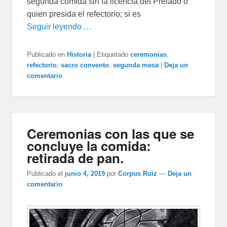
segunda comida sin la licencia del Prelado o
quien presida el refectorio; si es
Seguir leyendo …
Publicado en
Historia
|
Etiquetado
ceremonias
,
refectorio
,
sacro convento
,
segunda mesa
|
Deja un
comentario
Ceremonias con las que se
concluye la comida:
retirada de pan.
Publicado el
junio 4, 2019
por
Corpus Ruiz
—
Deja un
comentario