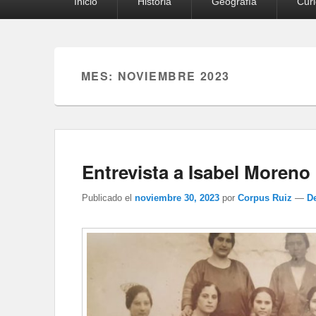
Inicio
Historia
Geografía
Cur
principal
MES:
NOVIEMBRE 2023
Entrevista a Isabel Moreno
Publicado el
noviembre 30, 2023
por
Corpus Ruiz
—
D