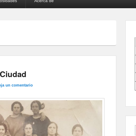
iosidades
Acerca de
 Ciudad
eja un comentario