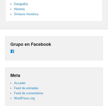
Geografía
Historia
Síntesis histórica
Grupo en Facebook
Ver
perfil
de
groups/487824458431877/learning_content
en
Facebook
Meta
Acceder
Feed de entradas
Feed de comentarios
WordPress.org