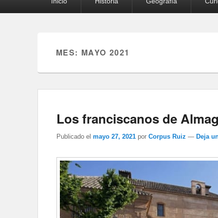
Inicio
Historia
Geografía
Cur
principal
MES:
MAYO 2021
Los franciscanos de Almag
Publicado el
mayo 27, 2021
por
Corpus Ruiz
—
Deja u