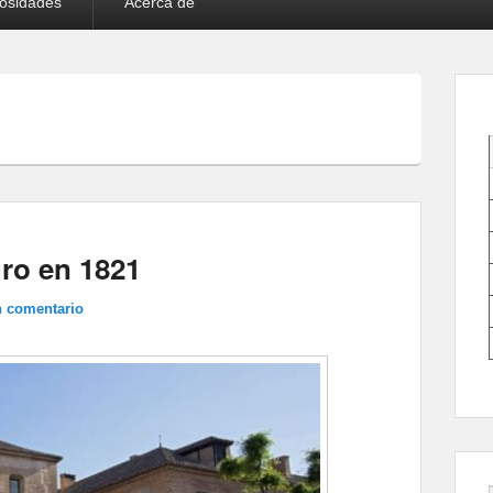
iosidades
Acerca de
ro en 1821
n comentario