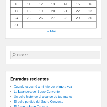
10
11
12
13
14
15
16
17
18
19
20
21
22
23
24
25
26
27
28
29
30
31
« Mar
Buscar
Entradas recientes
Cuando escuché a mi hijo por primera vez
La lavandera del Sacro Convento
Un sello histórico al alcance de tus manos
El sello perdido del Sacro Convento
El Ángel rojo de Calzada