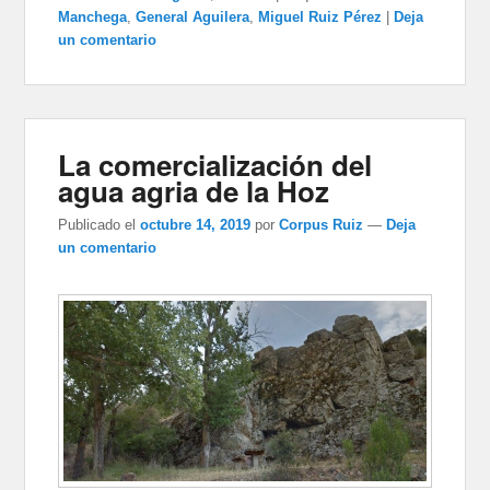
Manchega
,
General Aguilera
,
Miguel Ruiz Pérez
|
Deja
un comentario
La comercialización del
agua agria de la Hoz
Publicado el
octubre 14, 2019
por
Corpus Ruiz
—
Deja
un comentario