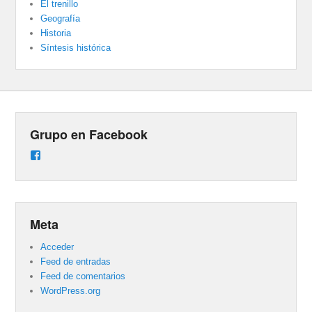
El trenillo
Geografía
Historia
Síntesis histórica
Grupo en Facebook
Ver
perfil
de
groups/487824458431877/learning_content
en
Facebook
Meta
Acceder
Feed de entradas
Feed de comentarios
WordPress.org