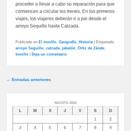
proceder a llevar a cabo su reparación para que
comiencen a circular los trenes. En los primeros
viajes, los viajeros deberán ir a pie desde el
arroyo Sequillo hasta Calzada.
Publicado en
El trenillo
,
Geografía
,
Historia
|
Etiquetado
arroyo Seguillo
,
calzada
,
jabalón
,
Ortiz de Zárate
,
trenillo
|
Deja un comentario
Navegación de entradas
←
Entradas anteriores
AGOSTO 2026
L
M
X
J
V
S
D
1
2
3
4
5
6
7
8
9