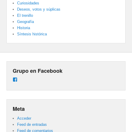
Curiosidades
Deseos, votos y súplicas
El trenillo
Geografía
Historia
Síntesis histórica
Grupo en Facebook
Ver
perfil
de
groups/487824458431877/learning_content
en
Facebook
Meta
Acceder
Feed de entradas
Feed de comentarios