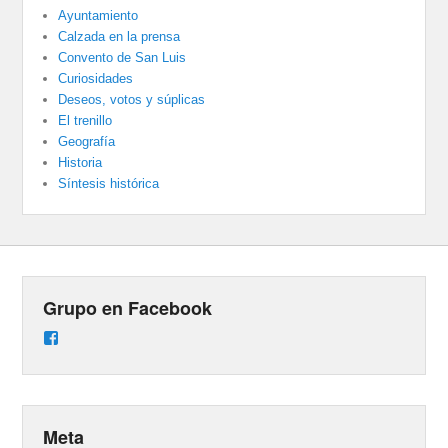
Ayuntamiento
Calzada en la prensa
Convento de San Luis
Curiosidades
Deseos, votos y súplicas
El trenillo
Geografía
Historia
Síntesis histórica
Grupo en Facebook
Ver
perfil
de
groups/487824458431877/learning_content
en
Facebook
Meta