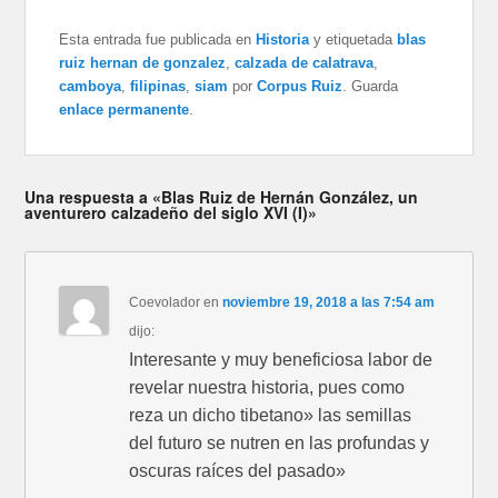
Esta entrada fue publicada en
Historia
y etiquetada
blas
ruiz hernan de gonzalez
,
calzada de calatrava
,
camboya
,
filipinas
,
siam
por
Corpus Ruiz
. Guarda
enlace permanente
.
Una respuesta a «Blas Ruiz de Hernán González, un
aventurero calzadeño del siglo XVI (I)»
Coevolador
en
noviembre 19, 2018 a las 7:54 am
dijo:
Interesante y muy beneficiosa labor de
revelar nuestra historia, pues como
reza un dicho tibetano» las semillas
del futuro se nutren en las profundas y
oscuras raíces del pasado»