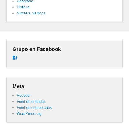
Geografía
Historia
Síntesis histórica
Grupo en Facebook
Ver
perfil
de
groups/487824458431877/learning_content
en
Facebook
Meta
Acceder
Feed de entradas
Feed de comentarios
WordPress.org