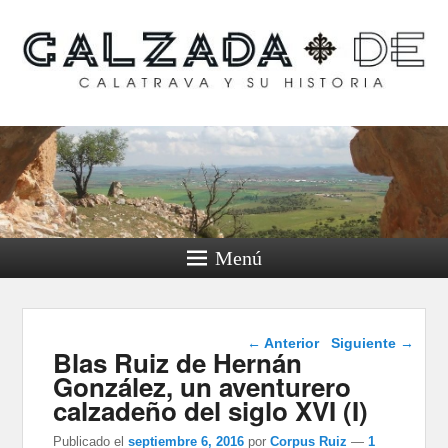
Calzada de Calatrava y
su historia
Menú
Navegación de
←
Anterior
Siguiente
→
Blas Ruiz de Hernán
entradas
González, un aventurero
calzadeño del siglo XVI (I)
Publicado el
septiembre 6, 2016
por
Corpus Ruiz
—
1