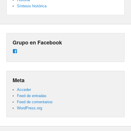
Síntesis histórica
Grupo en Facebook
Ver
perfil
de
groups/487824458431877/learning_content
en
Facebook
Meta
Acceder
Feed de entradas
Feed de comentarios
WordPress.org