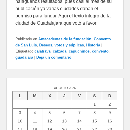
halagüeños resultados, pues casi al mes de su
publicación ya varias ciudades daban el
permiso para fundar. Aquí el texto íntegro de la
ciudad de Guadalajara que votó a favor:
Publicado en
Antecedentes de la fundación
,
Convento
de San Luis
,
Deseos, votos y súplicas
,
Historia
|
Etiquetado
calatrava
,
calzada
,
capuchinos
,
convento
,
guadalara
|
Deja un comentario
AGOSTO 2026
L
M
X
J
V
S
D
1
2
3
4
5
6
7
8
9
10
11
12
13
14
15
16
17
18
19
20
21
22
23