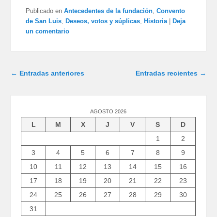
Publicado en
Antecedentes de la fundación
,
Convento
de San Luis
,
Deseos, votos y súplicas
,
Historia
|
Deja
un comentario
Navegación de entradas
←
Entradas anteriores
Entradas recientes
→
AGOSTO 2026
L
M
X
J
V
S
D
1
2
3
4
5
6
7
8
9
10
11
12
13
14
15
16
17
18
19
20
21
22
23
24
25
26
27
28
29
30
31