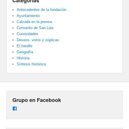
Categorías
Antecedentes de la fundación
Ayuntamiento
Calzada en la prensa
Convento de San Luis
Curiosidades
Deseos, votos y súplicas
El trenillo
Geografía
Historia
Síntesis histórica
Grupo en Facebook
Ver
perfil
de
groups/487824458431877/learning_content
en